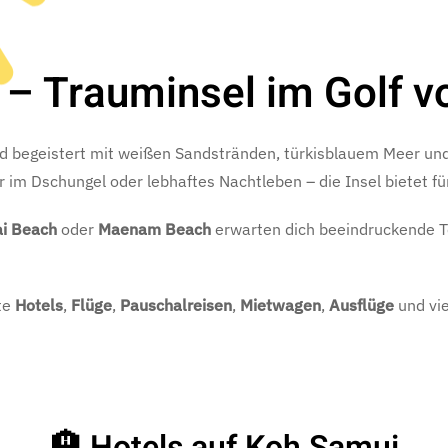
– Trauminsel im Golf v
und begeistert mit weißen Sandstränden, türkisblauem Meer u
r im Dschungel oder lebhaftes Nachtleben – die Insel bietet 
i Beach
oder
Maenam Beach
erwarten dich beeindruckende T
te
Hotels
,
Flüge
,
Pauschalreisen
,
Mietwagen
,
Ausflüge
und vi
🏨 Hotels auf Koh Samui