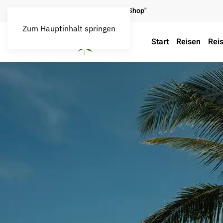
Map / legal o. illegal
"Seed Shop"
Zum Hauptinhalt springen
Start
Reisen
Reis