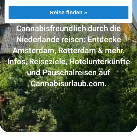
Reise finden »
Cannabisfreundlich durch die
Niederlande reisen: Entdecke
Amsterdam, Rotterdam & mehr.
Infos, Reiseziele, Hotelunterkünfte
und Pauschalreisen auf
Cannabisurlaub.com.