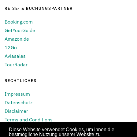
REISE- & BUCHUNGSPARTNER
Booking.com
GetYourGuide
Amazon.de
12Go
Aviasales
TourRadar
RECHTLICHES
Impressum
Datenschutz
Disclaimer
Terms and Conditions
Blacklist Airline
Diese Website verwendet Cookies, um Ihnen die
bestmögliche Nutzung unserer Website zu
AGB