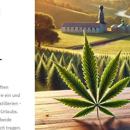
d
-
aften
re ein und
illerien -
-Urlaubs.
 beide
ch tragen.