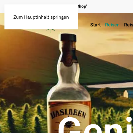
Map / legal o. illegal
"Seed Shop"
Zum Hauptinhalt springen
Start
Reisen
Reis
Geni