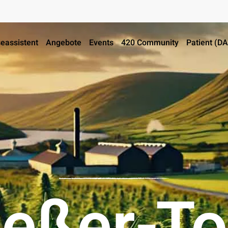
eassistent
Angebote
Events
420 Community
Patient (D
eßer-T