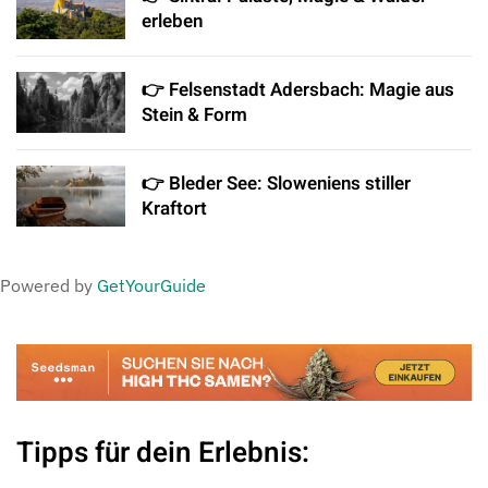
erleben
👉 Felsenstadt Adersbach: Magie aus
Stein & Form
👉 Bleder See: Sloweniens stiller
Kraftort
Powered by
GetYourGuide
Tipps für dein Erlebnis: