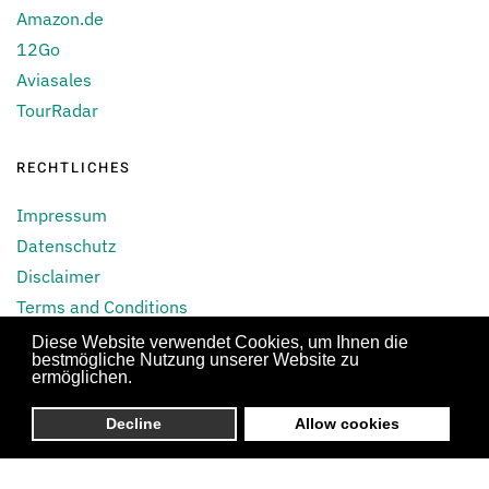
Amazon.de
12Go
Aviasales
TourRadar
RECHTLICHES
Impressum
Datenschutz
Disclaimer
Terms and Conditions
Blacklist Airline
Diese Website verwendet Cookies, um Ihnen die
bestmögliche Nutzung unserer Website zu
AGB
ermöglichen.
DE
Decline
Allow cookies
© Alle Rechte vorbehalten
2026