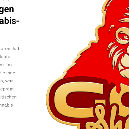
ngen
abis-
aaten, hat
lente
en. Im
die eine
en, war
eprägt.
litischen
nnabis