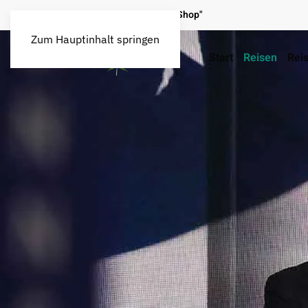
Map / legal o. illegal
"Seed Shop"
Zum Hauptinhalt springen
Start
Reisen
Reis