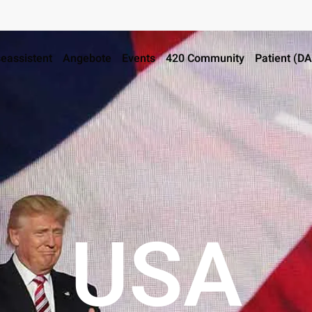
eassistent
Angebote
Events
420 Community
Patient (D
USA