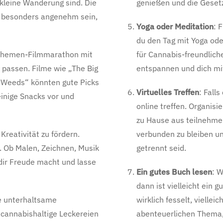
 kleine Wanderung sind. Die
genießen und die Geset
en besonders angenehm sein,
Yoga oder Meditation
: 
du den Tag mit Yoga oder
 Themen-Filmmarathon mit
für Cannabis-freundliche
 passen. Filme wie „The Big
entspannen und dich mit
 „Weeds“ könnten gute Picks
Virtuelles Treffen
: Fall
einige Snacks vor und
online treffen. Organisi
zu Hause aus teilnehmen
 Kreativität zu fördern.
verbunden zu bleiben u
. Ob Malen, Zeichnen, Musik
getrennt seid.
dir Freude macht und lasse
Ein gutes Buch lesen
: W
dann ist vielleicht ein 
e unterhaltsame
wirklich fesselt, vielle
 cannabishaltige Leckereien
abenteuerlichen Thema, 