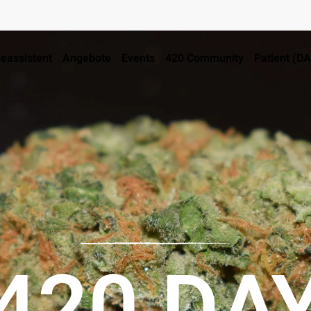
eassistent
Angebote
Events
420 Community
Patient (D
420 DA