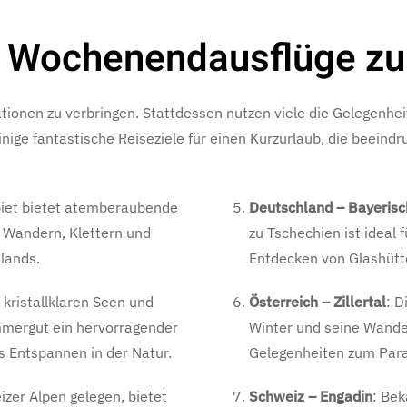
e Wochenendausflüge z
ionen zu verbringen. Stattdessen nutzen viele die Gelegenhe
einige fantastische Reiseziele für einen Kurzurlaub, die beein
biet bietet atemberaubende
Deutschland – Bayeris
m Wandern, Klettern und
zu Tschechien ist idea
lands.
Entdecken von Glashütt
 kristallklaren Seen und
Österreich – Zillertal
: D
mmergut ein hervorragender
Winter und seine Wande
s Entspannen in der Natur.
Gelegenheiten zum Para
izer Alpen gelegen, bietet
Schweiz – Engadin
: Be