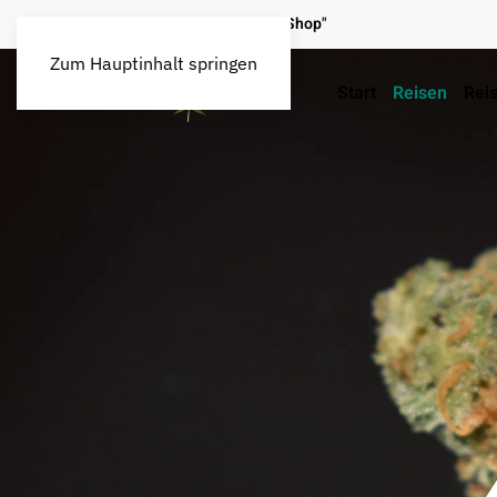
Map / legal o. illegal
"Seed Shop"
Zum Hauptinhalt springen
Start
Reisen
Reis