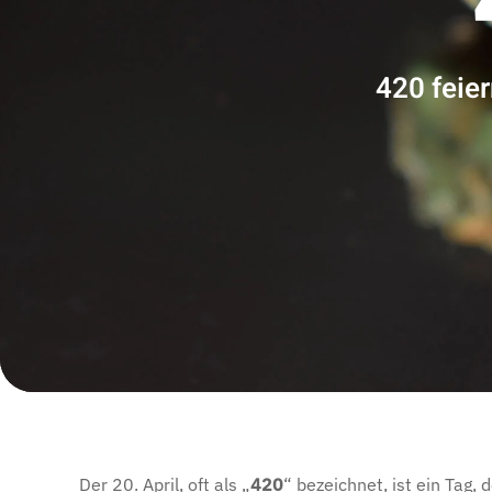
420 feie
Der 20. April, oft als „
420
“ bezeichnet, ist ein Tag,